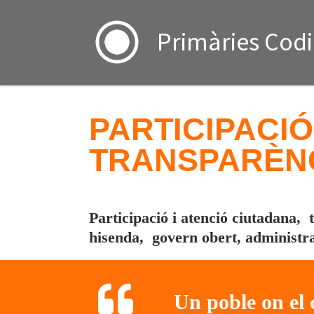
Skip to content
Primàries Cod
PARTICIPACIÓ
TRANSPARÈN
Participació i atenció ciutadana, 
hisenda,
govern obert,
administra
Un poble on el c