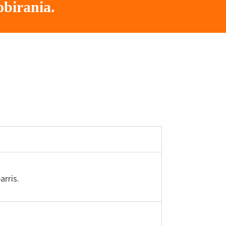
obirania.
arris.