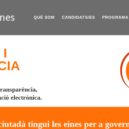
ines
QUÈ SOM
CANDIDATS/ES
PROGRAMA
 I
CIA
transparència,
ció electrònica.
iutadà tingui les eines per a govern