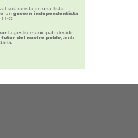
ot sobiranista en una llista
rar un
govern independentista
’1-O.
zar
la gestió municipal i decidir
l
futur del nostre poble
, amb
adana.