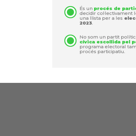
És un
procés de parti
decidir col·lectivament
una llista per a les
elec
2023
.
No som un partit políti
cívica escollida pel 
programa electoral ta
procés participatiu.