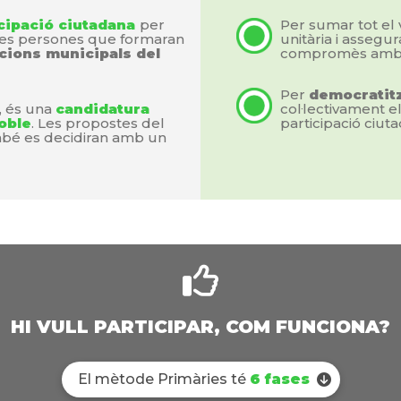
cipació ciutadana
per
Per sumar tot el v
 les persones que formaran
unitària i assegu
cions municipals del
compromès amb l
Per
democratit
c, és una
candidatura
col·lectivament e
poble
. Les propostes del
participació ciut
mbé es decidiran amb un
HI VULL PARTICIPAR, COM FUNCIONA?
El mètode Primàries té
6 fases