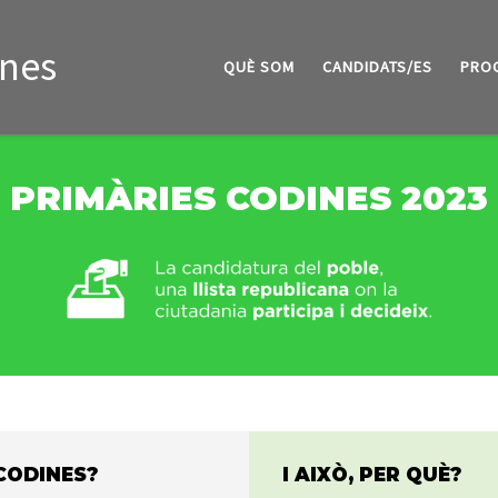
ines
QUÈ SOM
CANDIDATS/ES
PRO
PRIMÀRIES CODINES 2023
CODINES?
I AIXÒ, PER QUÈ?